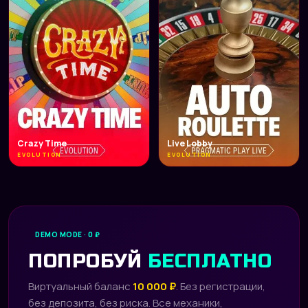
Crazy Time
Live Lobby
EVOLUTION
EVOLUTION
DEMO MODE · 0 ₽
ПОПРОБУЙ
БЕСПЛАТНО
Виртуальный баланс
10 000 ₽
. Без регистрации,
без депозита, без риска. Все механики,