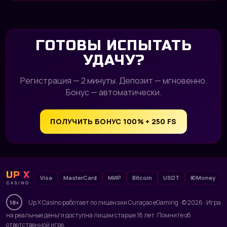
ГОТОВЫ ИСПЫТАТЬ
УДАЧУ?
Регистрация — 2 минуты. Депозит — мгновенно.
Бонус — автоматически.
ПОЛУЧИТЬ БОНУС 100% + 250 FS
UP X
Visa
MasterCard
МИР
Bitcoin
USDT
ЮMoney
CASINO
Up X Casino работает по лицензии Curaçao eGaming · © 2026 · Игра
18+
на реальные деньги доступна лицам старше 18 лет. Помните об
ответственной игре.