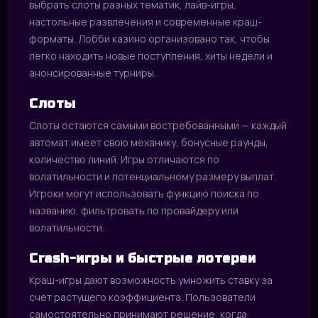
выбрать слоты разных тематик, лайв-игры,
настольные развлечения и современные краш-
форматы. Лобби казино организовано так, чтобы
легко находить новые поступления, хиты недели и
анонсированные турниры.
Слоты
Слоты остаются самыми востребованными — каждый
автомат имеет свою механику, бонусные раунды,
количество линий. Игры отличаются по
волатильности и потенциальному размеру выплат.
Игроки могут использовать функцию поиска по
названию, фильтровать по провайдеру или
волатильности.
Crash-игры и быстрые лотереи
Краш-игры дают возможность умножить ставку за
счет растущего коэффициента. Пользователи
самостоятельно принимают решение, когда