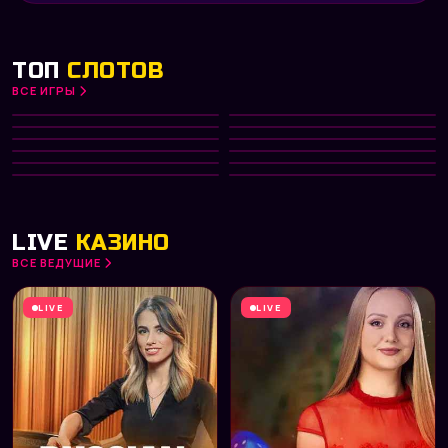
ТОП
СЛОТОВ
ВСЕ ИГРЫ
Gates of Olympus 1000
Big Bass Bonanza
HOT
Diamond of Jungle
Aztec Clusters
NEW
PRAGMATIC PLAY
PRAGMATIC PLAY
Divine Divas
Dreamshock
TOP
NETENT
PRAGMATIC PLAY
Hot Fruit
Phoenix Rising
NEW
PLAY’N GO
NETENT
Fruit Machine
Capymania Yellow
HOT
MICROGAMING
PLAY’N GO
Big Win x25
Fab Farm
MICROGAMING
PRAGMATIC PLAY
NETENT
PLAY’N GO
LIVE
КАЗИНО
ВСЕ ВЕДУЩИЕ
LIVE
LIVE