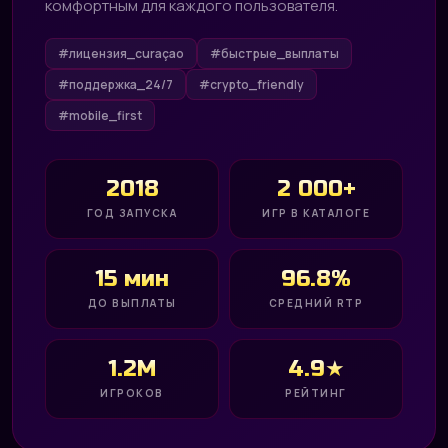
комфортным для каждого пользователя.
#лицензия_curaçao
#быстрые_выплаты
#поддержка_24/7
#crypto_friendly
#mobile_first
2018
2 000+
ГОД ЗАПУСКА
ИГР В КАТАЛОГЕ
15 мин
96.8%
ДО ВЫПЛАТЫ
СРЕДНИЙ RTP
1.2M
4.9★
ИГРОКОВ
РЕЙТИНГ