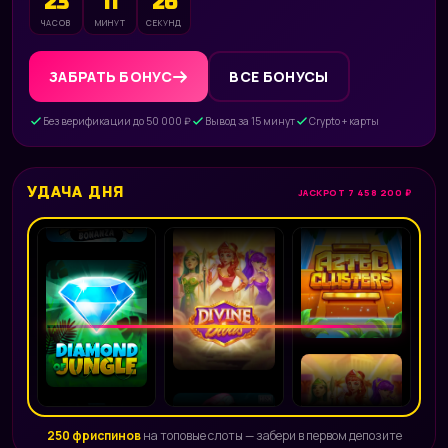
23
11
24
ЧАСОВ
МИНУТ
СЕКУНД
ЗАБРАТЬ БОНУС
ВСЕ БОНУСЫ
Без верификации до 50 000 ₽
Вывод за 15 минут
Crypto + карты
УДАЧА ДНЯ
JACKPOT 7 458 200 ₽
250 фриспинов
на топовые слоты — забери в первом депозите