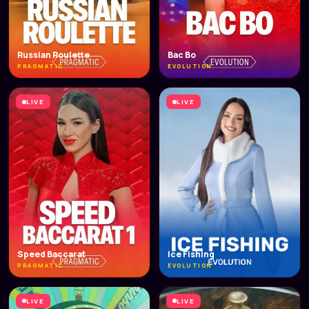
Russian Roulette
Bac Bo
PRAGMATIC
EVOLUTION
LIVE
LIVE
Speed Baccarat
Ice Fishing
PRAGMATIC
EVOLUTION
LIVE
LIVE