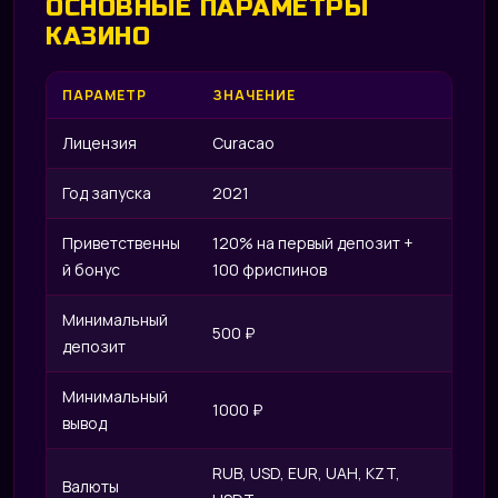
ОСНОВНЫЕ ПАРАМЕТРЫ
КАЗИНО
ПАРАМЕТР
ЗНАЧЕНИЕ
UP 
Лицензия
Curacao
Год запуска
2021
Приветственны
120% на первый депозит +
й бонус
100 фриспинов
Минимальный
500 ₽
депозит
Минимальный
1000 ₽
вывод
RUB, USD, EUR, UAH, KZT,
Валюты