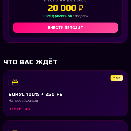
ИТОГО НА БАЛАНСЕ
20 000 ₽
+
125 фриспинов
в подарок
ВНЕСТИ ДЕПОЗИТ
ЧТО ВАС ЖДЁТ
TOP
БОНУС 100% + 250 FS
На первый депозит
ПЕРЕЙТИ